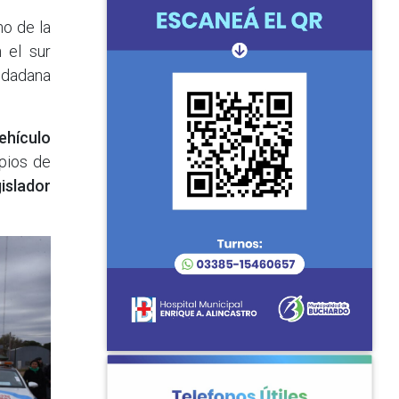
o de la
 el sur
udadana
ehículo
ipios de
gislador