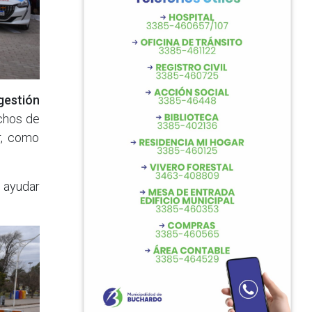
gestión
echos de
r, como
a ayudar