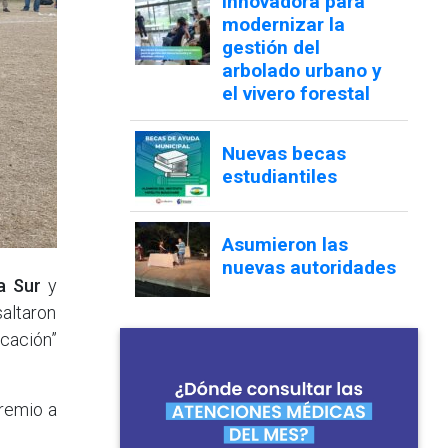
a Sur
y
saltaron
cación”
premio a