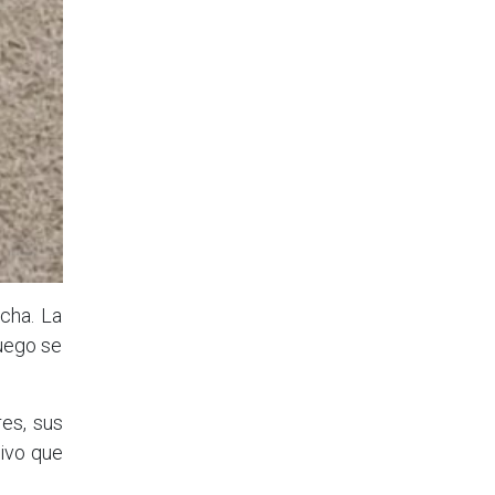
cha. La
luego se
res, sus
tivo que