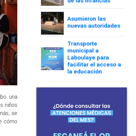
abo una
os niños
más, se
re cómo