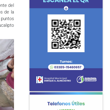
ente del
os de la
 puntos
calipto