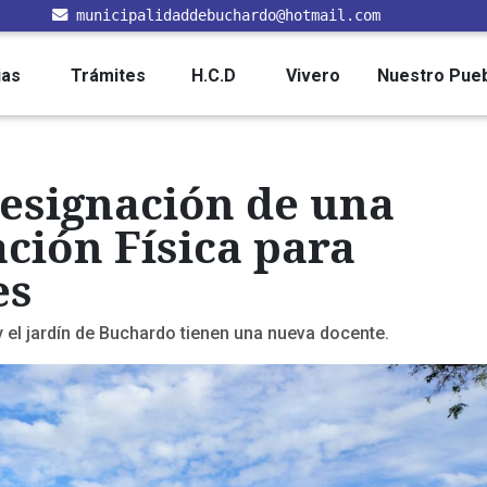
municipalidaddebuchardo@hotmail.com
ias
Trámites
H.C.D
Vivero
Nuestro Pue
designación de una
ción Física para
es
 y el jardín de Buchardo tienen una nueva docente.