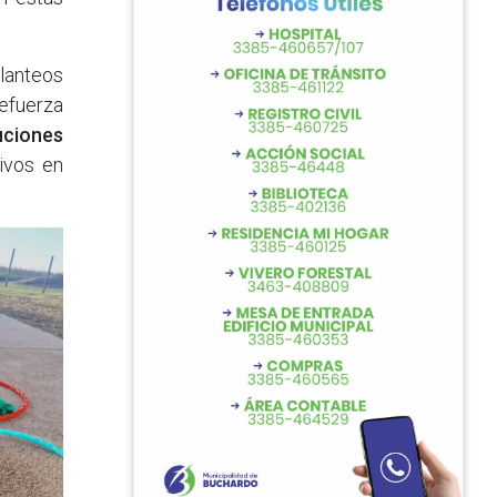
lanteos
refuerza
tuciones
ivos en