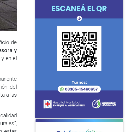
icio de
esora y
 y en el
rmanente
ión del
ta a las
calidad
rales”,
en estas