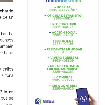
chardo
ta de un
das. La
rdenses
también
ee hace
s calles
 la zona
2 lotes
s que se
unicipio