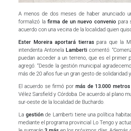
A menos de dos meses de haber anunciado un 
formalizó la
firma de un nuevo convenio
para 
acuerdo con una vecina de la localidad quien quis
Ester Moreira aportará tierras
para que la M
intendenta Antonela
Lamberti
comentó: “Comenza
puedan acceder a un terreno, que es el primer p
agregó: “Desde la gestión municipal agradecem
más de 20 años fue un gran gesto de solidaridad
El acuerdo se firmó por
más de 13.000 metros
Vélez Sarsfield y Córdoba. De acuerdo al plano mu
sur-oeste de la localidad de Buchardo.
La
gestión
de Lamberti tiene una política habita
mediante el programa provincial Lo Tengo y actu
le sumarán
3 más
en los próximos días. Además de