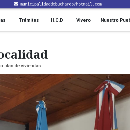
municipalidaddebuchardo@hotmail.com
ias
Trámites
H.C.D
Vivero
Nuestro Pue
localidad
 plan de viviendas.