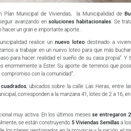
Plan Municipal de Viviendas, la Municipalidad de
Bu
seguir avanzando en
soluciones habitacionales
. Se tra
o hacer un gran e importante aporte.
unicipalidad realice un
nuevo loteo
destinado a vivien
mos a trabajar en un nuevo loteo para que más bucha
aso para hacer realidad el sueño de su casa propia”. Y 
os enormemente a Ester. Su aporte de terrenos que pos
 y compromiso con la comunidad”.
 cuadrados
, ubicados sobre la calle Las Heras, entre la
nicipal, corresponden a la manzana 41, lotes de 2 a 16, en
cional muy activa. En los últimos meses
se entregaron 2
almente, se están construyendo
5 Viviendas Semillas
a lo
 los planes gestionados en la provincia y la nación, el m